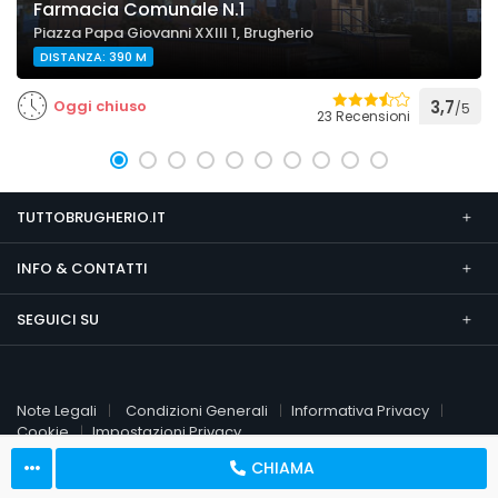
Farmacia Comunale N.1
Piazza Papa Giovanni XXIII 1, Brugherio
DISTANZA: 390 M
Oggi chiuso
3,7
/5
23 Recensioni
TUTTOBRUGHERIO.IT
INFO & CONTATTI
SEGUICI SU
Note Legali
Condizioni Generali
Informativa Privacy
Cookie
Impostazioni Privacy
CHIAMA
© 2026 TuttoBrugherio.it