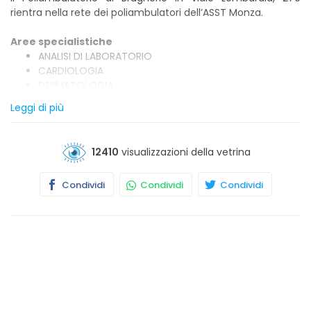
rientra nella rete dei poliambulatori dell’ASST Monza.
Aree specialistiche
ANALISI DI LABORATORIO
CARDIOLOGIA
DERMATOLOGIA
OCULISTICA
Leggi di più
ORTOPEDIA E TRAUMATOLOGIA
OTORINOLARINGOIATRIA
12410
visualizzazioni della vetrina
Nella palazzina di viale Lombardia è stato riattivato il CUP
Centro Unico Prenotazioni, dove è possibile la prenotazione
delle prestazioni sanitarie per tutti i presidi dell'ASST di
Condividi
Condividi
Condividi
Monza.
Agli sportelli si accede liberamente senza necessità di
prenotare il posto in coda
Il CUP è aperto aperto dal lunedì al venerdì dalle ore 8:00
alle ore 15:00.
Il centro prelievi è aperto dal lunedì al venerdì dalle ore 7:30