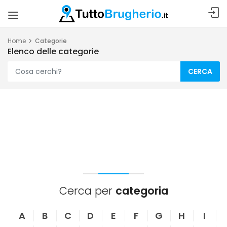
Home
Categorie
Elenco delle categorie
CERCA
Cerca per
categoria
A
B
C
D
E
F
G
H
I