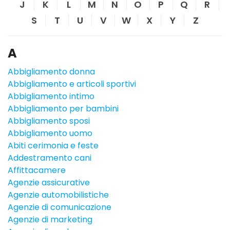
J
K
L
M
N
O
P
Q
R
S
T
U
V
W
X
Y
Z
A
Abbigliamento donna
Abbigliamento e articoli sportivi
Abbigliamento intimo
Abbigliamento per bambini
Abbigliamento sposi
Abbigliamento uomo
Abiti cerimonia e feste
Addestramento cani
Affittacamere
Agenzie assicurative
Agenzie automobilistiche
Agenzie di comunicazione
Agenzie di marketing