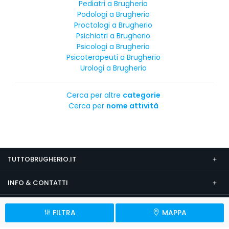
Pediatri a Brugherio
Podologi a Brugherio
Proctologi a Brugherio
Psichiatri a Brugherio
Psicologi a Brugherio
Psicoterapeuti a Brugherio
Urologi a Brugherio
Cerca per altre
categorie
Cerca per
nome attività
TUTTOBRUGHERIO.IT
INFO & CONTATTI
SEGUICI SU
FILTRA
MAPPA