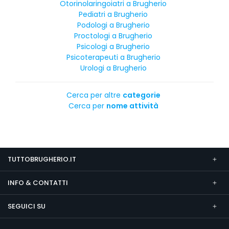
Otorinolaringoiatri a Brugherio
Pediatri a Brugherio
Podologi a Brugherio
Proctologi a Brugherio
Psicologi a Brugherio
Psicoterapeuti a Brugherio
Urologi a Brugherio
Cerca per altre
categorie
Cerca per
nome attività
TUTTOBRUGHERIO.IT
INFO & CONTATTI
SEGUICI SU