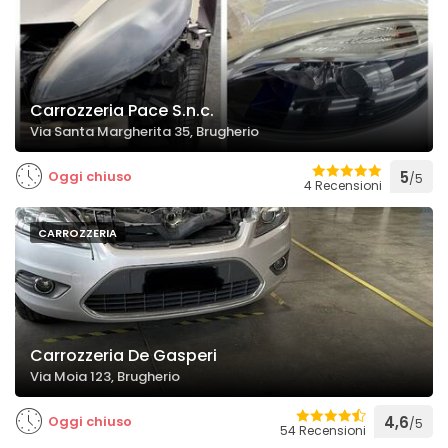
Carrozzeria Pace S.n.c.
Via Santa Margherita 35, Brugherio
Oggi chiuso
5
/5
4 Recensioni
CARROZZERIA
Carrozzeria De Gasperi
Via Moia 123, Brugherio
Oggi chiuso
4,6
/5
54 Recensioni