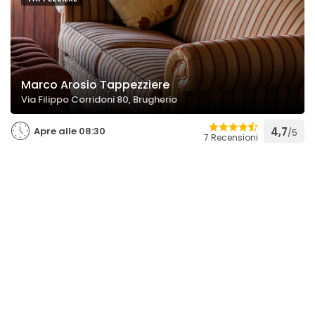
Marco Arosio Tappezziere
Via Filippo Corridoni 80, Brugherio
Apre alle 08:30
4,7
/5
7 Recensioni