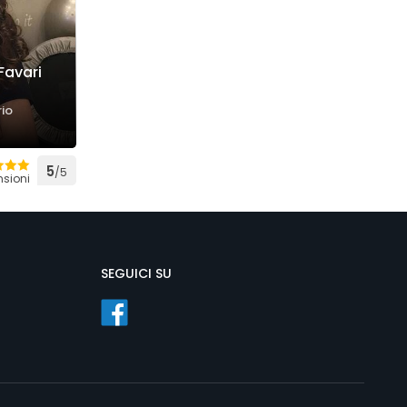
Favari
rio
5
/5
nsioni
SEGUICI SU