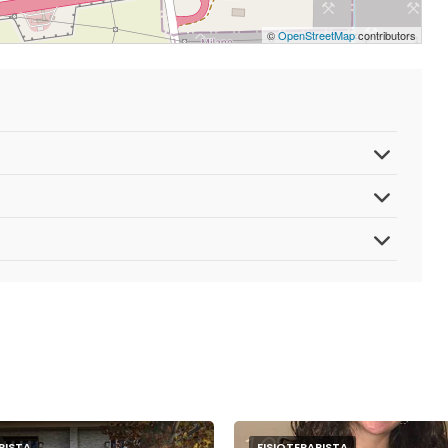
©
OpenStreetMap
contributors
PISTA
FISIOTERAPISTA