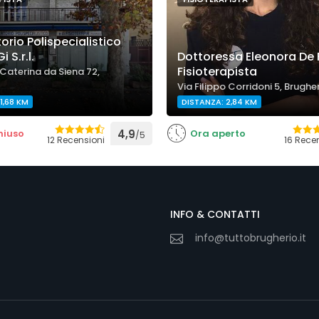
rio Polispecialistico
 S.r.l.
Dottoressa Eleonora De 
Fisioterapista
Caterina da Siena 72,
Via Filippo Corridoni 5, Brughe
1,68 KM
DISTANZA: 2,84 KM
hiuso
4,9
Ora aperto
/5
12 Recensioni
16 Rece
INFO & CONTATTI
info@tuttobrugherio.it