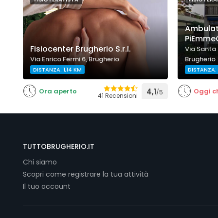
Ambulato
PiEmmeGi
Fisiocenter Brugherio S.r.l.
Via Santa 
Via Enrico Fermi 6, Brugherio
Brugherio
DISTANZA: 1,14 KM
DISTANZA: 
Ora aperto
4,1
Oggi c
/5
41 Recensioni
TUTTOBRUGHERIO.IT
Chi siamo
Scopri come registrare la tua attività
Il tuo account