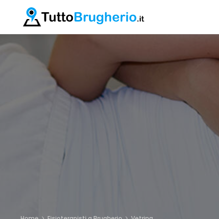
Home
Fisioterapisti a Brugherio
Vetrina