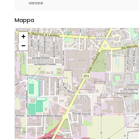
variare
Mappa
+
−