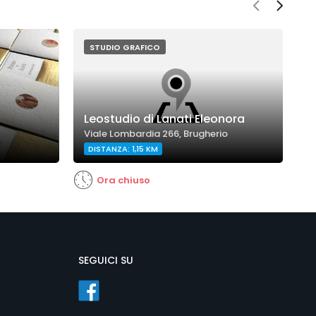
STUDIO GRAFICO
Leostudio di Lanati Eleonora
D
Viale Lombardia 266, Brugherio
V
DISTANZA: 1,15 KM
D
Ora chiuso
SEGUICI SU