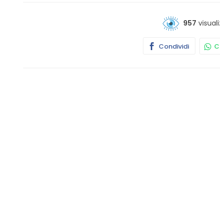
957
visuali
Condividi
Co