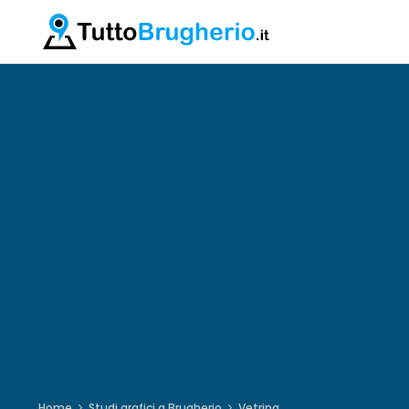
Home
Studi grafici a Brugherio
Vetrina