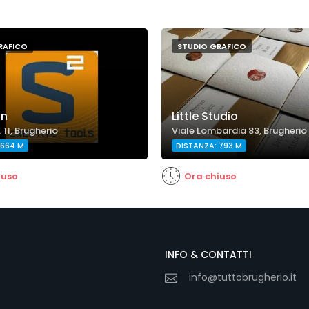
RAFICO
STUDIO GRAFICO
gn
Little Studio
X 11, Brugherio
Viale Lombardia 83, Brugherio
 664 M
DISTANZA: 793 M
iuso
Ora chiuso
INFO & CONTATTI
info@tuttobrugherio.it