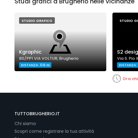
Studi grafici a Brugherio nelle vicinanze
STUDIO GRAFICO
STUDIO G
Kgraphic
S2 desi
80/PP1 VIA VOLTUR, Brugherio
Via S. Pio 
DISTANZA: 516 M
DISTANZA:
Ora ch
TUTTOBRUGHERIO.IT
Chi siamo
Scopri come registrare la tua attività