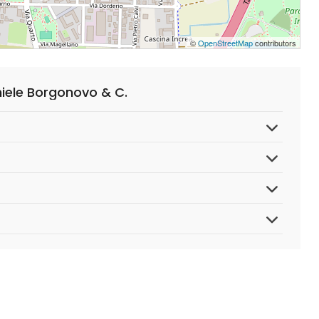
©
OpenStreetMap
contributors
niele Borgonovo & C.