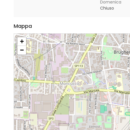
Domenica
Chiuso
Mappa
+
−