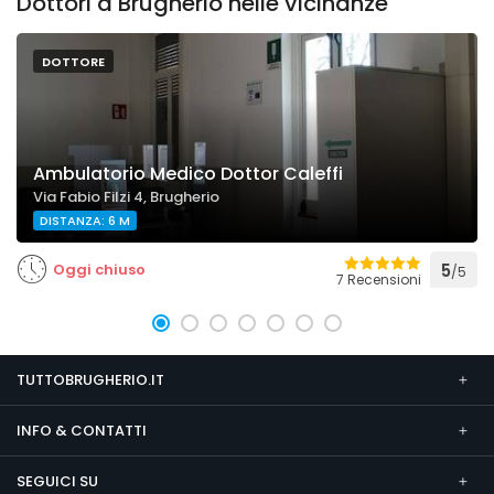
Dottori a Brugherio nelle vicinanze
DOTTORE
Ambulatorio Medico Dottor Caleffi
Via Fabio Filzi 4, Brugherio
DISTANZA: 6 M
Oggi chiuso
5
/5
7 Recensioni
TUTTOBRUGHERIO.IT
INFO & CONTATTI
SEGUICI SU