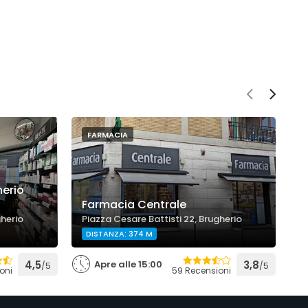
FARMACIA
herio
Farmacia Centrale
F
gherio
Piazza Cesare Battisti 22, Brugherio
V
DISTANZA: 374 M
4,5
Apre alle 15:00
3,8
/5
/5
oni
59 Recensioni