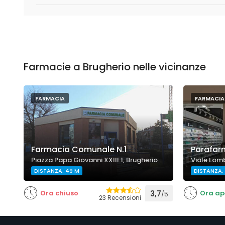
Farmacie a Brugherio nelle vicinanze
FARMACIA
FARMACIA
Farmacia Comunale N.1
Parafarm
Piazza Papa Giovanni XXIII 1, Brugherio
Viale Lomb
DISTANZA: 49 M
DISTANZA:
Ora chiuso
3,7
Ora ap
/5
23 Recensioni