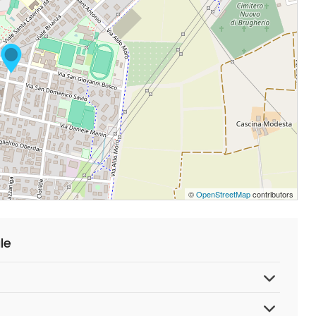
©
OpenStreetMap
contributors
le