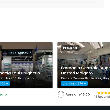
FARMACIA
Farmacia Centrale Brug
acia Èqui Brugherio
Dottori Molgaro
ardia 264, Brugherio
Piazza Cesare Battisti 22, Bru
 320 M
DISTANZA: 370 M
erto
Apre alle 15:00
14 Recensi