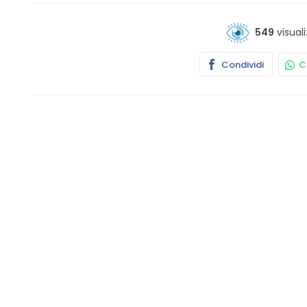
549
visuali
Condividi
Co