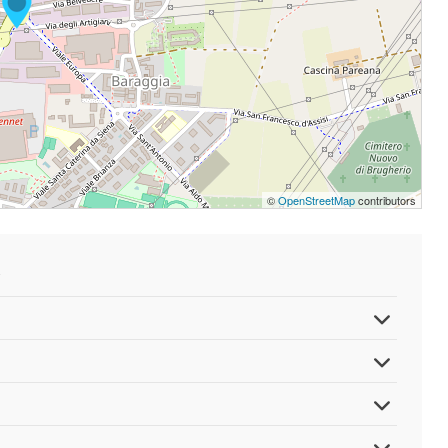
©
OpenStreetMap
contributors
.