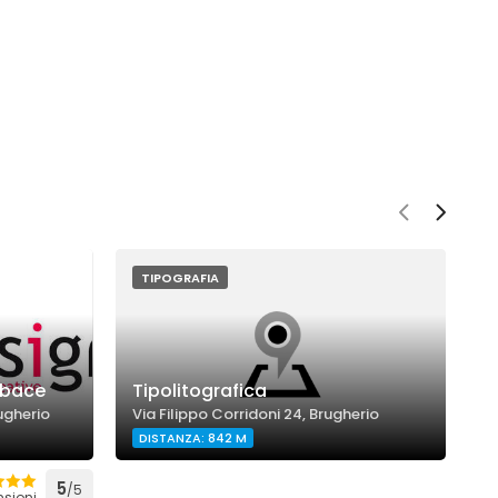
TIPOGRAFIA
abace
Tipolitografica
E
rugherio
Via Filippo Corridoni 24, Brugherio
V
DISTANZA: 842 M
5
/5
nsioni