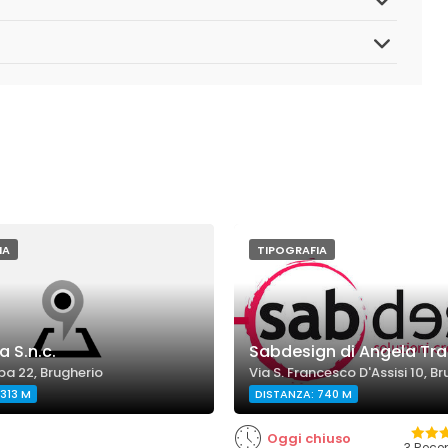
IA
TIPOGRAFIA
a S.n.c.
Sabdesign di Angela Tr
pa 22, Brugherio
Via S. Francesco D'Assisi 10, B
313 M
DISTANZA: 740 M
Oggi chiuso
3 Rece