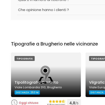
Che opinione hanno i clienti ?
Tipografie a Brugherio nelle vicinanze
TIPOGRAFIA
TIPOGRAF
Tipolitografia C. Musto
Vilgrafic
Viale Lombardia 310, Brugherio
Viale Euro
DISTANZA: 253 M
DISTANZA: 
Oggi chiuso
4,8
/5
4 Recensioni