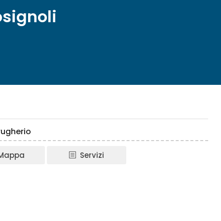
signoli
rugherio
Mappa
Servizi