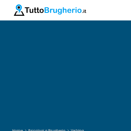
Home
Psicologi a Brugherio
Vetrina