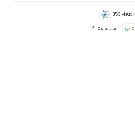
353
visuali
Condividi
Co