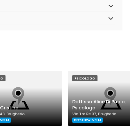
GO
PSICOLOGO
Dott.ssa Alice Di Paolo,
. Cristina
Psicologo
43, Brugherio
Via Tre Re 37, Brugherio
513 M
DISTANZA: 571 M