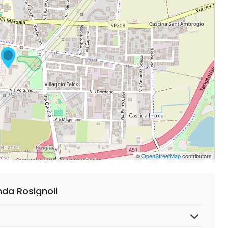
©
OpenStreetMap
contributors
da Rosignoli