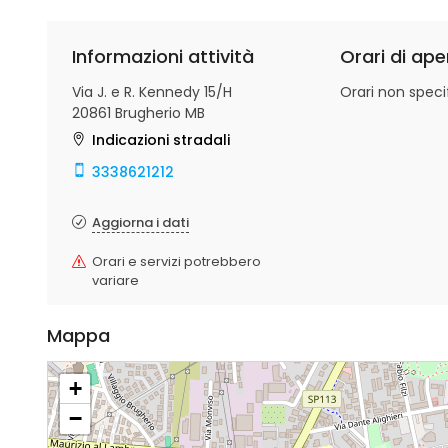
Informazioni attività
Orari di ape
Via J. e R. Kennedy 15/H
Orari non specif
20861 Brugherio MB
Indicazioni stradali
3338621212
Aggiorna i dati
Orari e servizi potrebbero
variare
Mappa
+
−