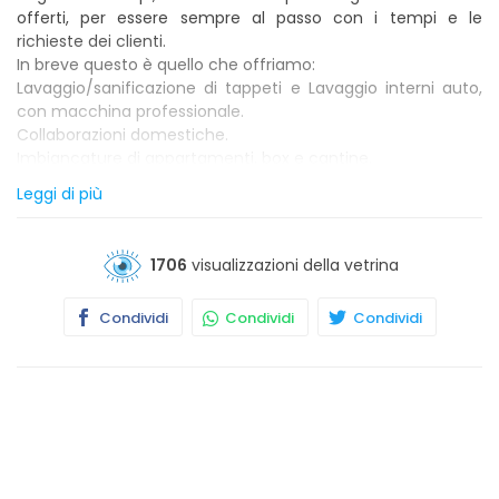
offerti, per essere sempre al passo con i tempi e le
richieste dei clienti.
In breve questo è quello che offriamo:
Lavaggio/sanificazione di tappeti e Lavaggio interni auto,
con macchina professionale.
Collaborazioni domestiche.
Imbiancature di appartamenti, box e cantine.
Traslochi e pulizia di locali con materiali da smaltire in
Leggi di più
discarica.
Vendita di prodotti per la pulizia della casa e della persona.
(Rivenditore BIOLU' prodotti naturali e vegani alla spina)
1706
visualizzazioni della vetrina
Vendita mangime per animali di alta qualità.
Condividi
Condividi
Condividi