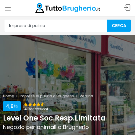
CERCA
Home
Imprese di pulizia a Brugherio
Vetrina
4,9
/5
14 Recensioni
Level One Soc.Resp.Limitata
Negozio per animali a Brugherio