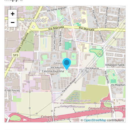
+
−
©
OpenStreetMap
contributors