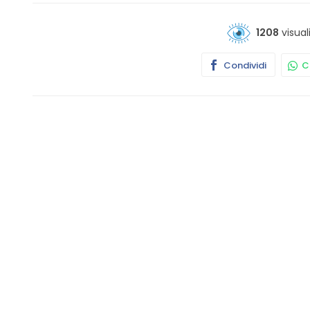
1208
visual
Condividi
Co