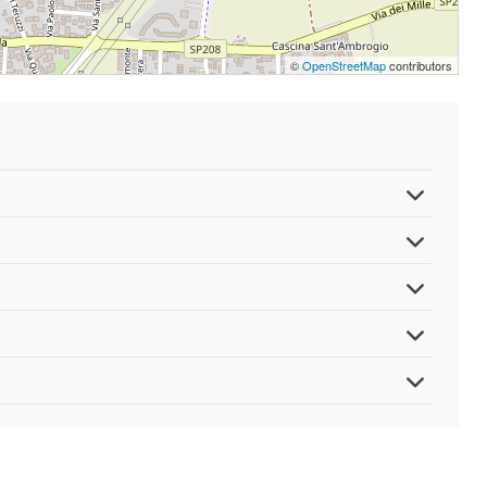
©
OpenStreetMap
contributors