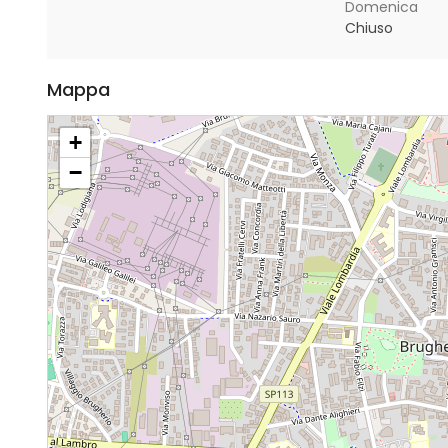
Domenica
Chiuso
Mappa
+
−