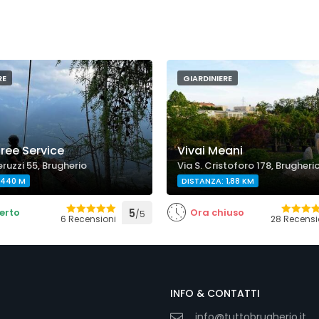
RE
GIARDINIERE
ree Service
Vivai Meani
eruzzi 55, Brugherio
Via S. Cristoforo 178, Brugheri
 440 M
DISTANZA: 1,88 KM
erto
5
Ora chiuso
/5
6 Recensioni
28 Recensi
INFO & CONTATTI
info@tuttobrugherio.it