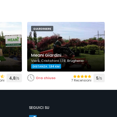
GIARDINIERE
Meani Giardini
o
Via S. Cristoforo 178, Brugherio
DISTANZA: 1,94 KM
4,8
Ora chiuso
5
/5
/5
oni
7 Recensioni
SEGUICI SU