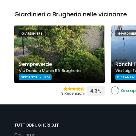
Giardinieri a Brugherio nelle vicinanze
GIARDINIERE
GIARDINIE
Sempreverde
Ronchi T
Via Daniele Manin 56, Brugherio
Via Luigi T
DISTANZA: 250 M
DISTANZA:
4,3
Ora ap
/5
3 Recensioni
TUTTOBRUGHERIO.IT
Chi siamo