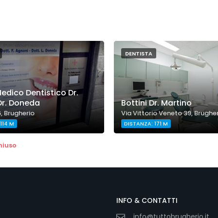
DENTISTA
edico Dentistico Dr.
Dr. Doneda
Bottini Dr. Martino
6, Brugherio
Via Vittorio Veneto 39, Brughe
114 M
DISTANZA: 171 M
hiuso
INFO & CONTATTI
info@tuttobrugherio.it