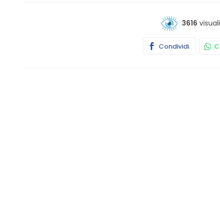
3616
visual
Condividi
Co