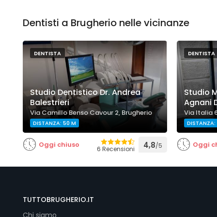
Dentisti a Brugherio nelle vicinanze
DENTISTA
DENTISTA
Studio Dentistico Dr. Andrea
Studio M
Balestrieri
Agnani 
Via Camillo Benso Cavour 2, Brugherio
Via Italia 
DISTANZA: 50 M
DISTANZA: 
Oggi chiuso
4,8
Oggi c
/5
6 Recensioni
TUTTOBRUGHERIO.IT
Chi siamo