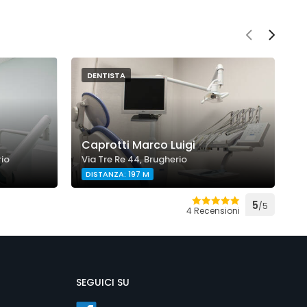
DENTISTA
S
Caprotti Marco Luigi
M
rio
Via Tre Re 44, Brugherio
V
DISTANZA: 197 M
5
/5
4 Recensioni
SEGUICI SU