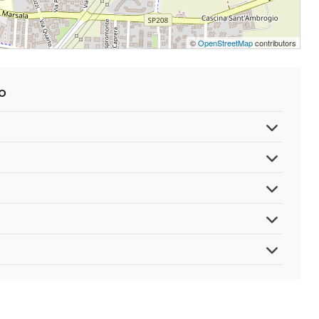
©
OpenStreetMap
contributors
o