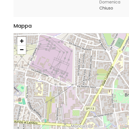
Domenica
Chiuso
Mappa
+
−