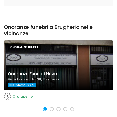
Onoranze funebri a Brugherio nelle
vicinanze
ONORANZE FUNEBRI
Onoranze Funebri Nava
Viale Lombardia 98, Brugherio
DISTANZA: 390 M
Ora aperto