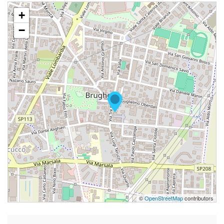
+
−
©
OpenStreetMap
contributors