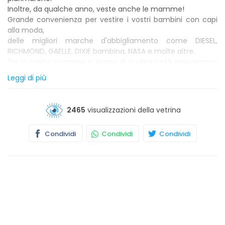
Inoltre, da qualche anno, veste anche le mamme!
Grande convenienza per vestire i vostri bambini con capi
alla moda,
delle migliori marche d'abbigliamento come DIESEL,
RICHMOND, GAELLE, DIXIE bambina, NASA e molte altre.
Per le nostre mamme e donne di qualsiasi età proponiamo
marchi come: DIXIE, RELISH, JIJIL, PLEASE e VICOLO.
Leggi di più
Perché noi alla qualità, uniamo la tendenza e la cortesia.
Il punto vendita Papaveri e Papere è noto in tutta la
provincia di Milano per la varietà della scelta dei capi
2465
visualizzazioni della vetrina
sempre disponibile in negozio, per la cortesia del servizio
vendita che accompagna il cliente consigliandolo, con
Condividi
Condividi
Condividi
gusto, nella scelta, ma anche per la convenienza.
Un negozio dove trovare moda, convenienza e qualità, per
tutta la famiglia.
Il meglio della moda, con capi delle migliori griffe a prezzi
imbattibili, stock house Papaveri e Papere: la moda
conveniente.