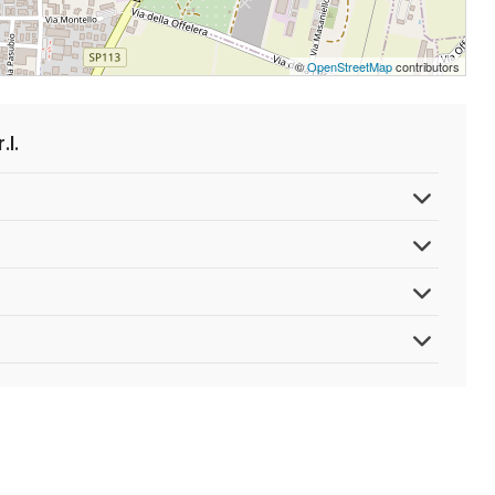
©
OpenStreetMap
contributors
l.