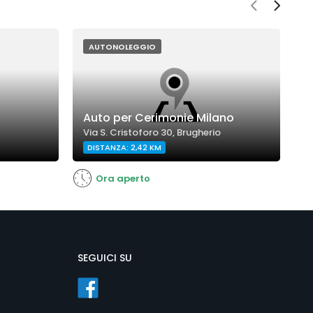
AUTONOLEGGIO
E
Auto per Cerimonie Milano
L
Via S. Cristoforo 30, Brugherio
V
DISTANZA: 2,42 KM
Ora aperto
SEGUICI SU