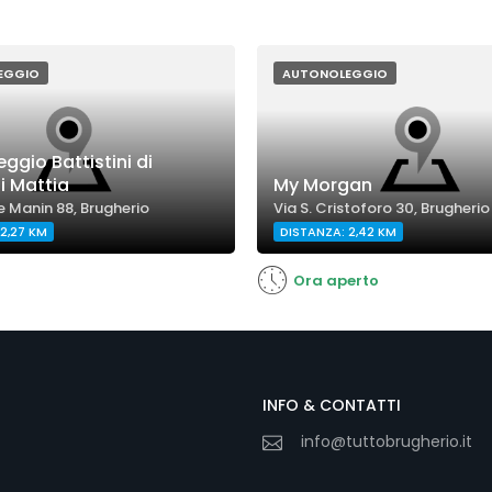
EGGIO
AUTONOLEGGIO
ggio Battistini di
ni Mattia
My Morgan
e Manin 88, Brugherio
Via S. Cristoforo 30, Brugherio
2,27 KM
DISTANZA: 2,42 KM
Ora aperto
INFO & CONTATTI
info@tuttobrugherio.it