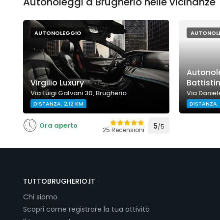
Autonoleggi a Brugherio nelle vicinanze
AUTONOLEGGIO
AUTONOL
Autonole
Virgilio Luxury
Battisti
Via Luigi Galvani 30, Brugherio
Via Daniel
DISTANZA: 2,12 KM
DISTANZA: 
Ora aperto
5
/5
25 Recensioni
TUTTOBRUGHERIO.IT
Chi siamo
Scopri come registrare la tua attività