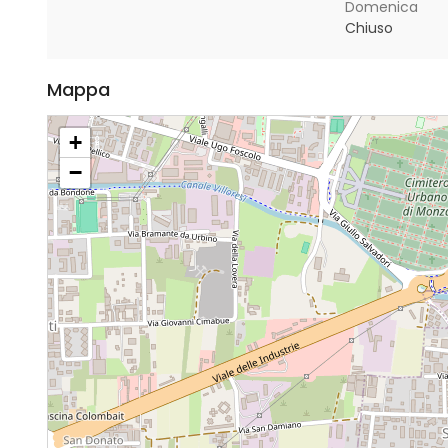
Domenica
Chiuso
Mappa
+
−