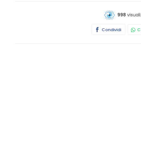
998
visuali
Condividi
Co