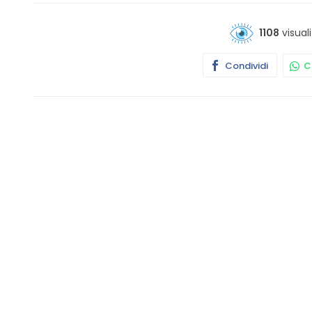
1108
visuali
Condividi
Co