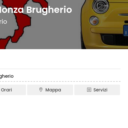
Monza Brugherio
rio
gherio
Orari
Mappa
Servizi