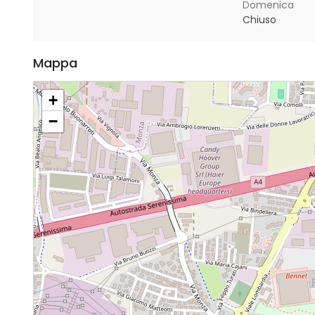
Domenica
Chiuso
Mappa
+
−