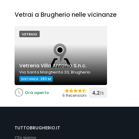
Vetrai a Brugherio nelle vicinanze
VETRAIO
Vetreria Villa Antonio S.n.c.
Via Santa Margherita 33, Brugherio
DISTANZA: 283 M
Ora aperto
4,2
/5
6 Recensioni
TUTTOBRUGHERIO.IT
Chi siamo