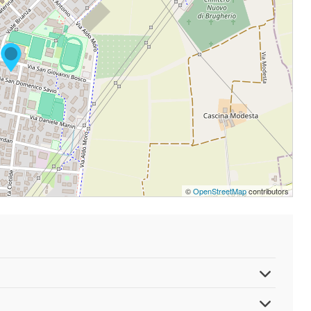
©
OpenStreetMap
contributors