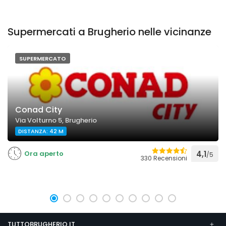
Supermercati a Brugherio nelle vicinanze
SUPERMERCATO
Conad City
Via Volturno 5, Brugherio
DISTANZA: 42 M
Ora aperto
4,1
/5
330 Recensioni
TUTTOBRUGHERIO.IT