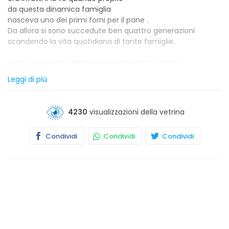
da questa dinamica famiglia
nasceva uno dei primi forni per il pane .
Da allora si sono succedute ben quattro generazioni
scandendo la vita quotidiana di tante famiglie.
Oggi la Premiata Salumeria e Panetteria Santini
ha completato un importante trasformazione
Leggi di più
della propria sede : la nuova struttura di vendita
dell' Azienda , infatti sorge su un' area
di ben cinquecento metri quadrati
4230
visualizzazioni della vetrina
​nel cuore di Brugherio .
Condividi
Condividi
Condividi