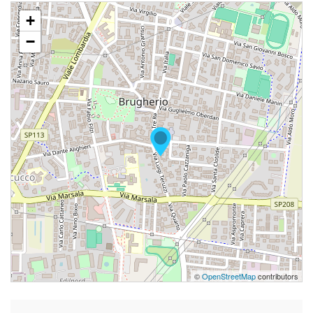
+
−
©
OpenStreetMap
contributors