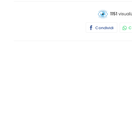
1151
visuali
Condividi
Co