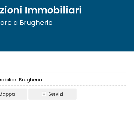
ioni Immobiliari
iare a Brugherio
biliari Brugherio
Mappa
Servizi