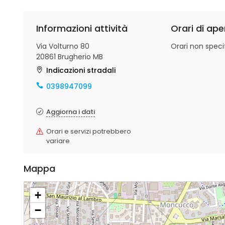
Informazioni attività
Orari di ape
Via Volturno 80
Orari non specif
20861 Brugherio MB
Indicazioni stradali
0398947099
Aggiorna i dati
Orari e servizi potrebbero
variare
Mappa
+
−