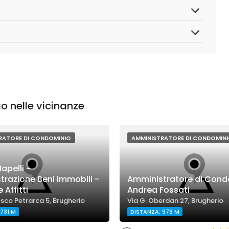
o nelle vicinanze
RATORE DI CONDOMINIO
AMMINISTRATORE DI CONDOMIN
apelli -
razione Beni Immobili -
Amministratore di Cond
 Affitti
Andrea Fossati
sco Petrarca 5, Brugherio
Via G. Oberdan 27, Brugherio
731 M
DISTANZA: 976 M