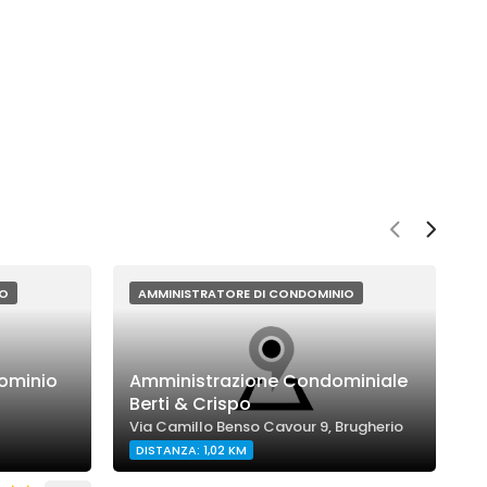
IO
AMMINISTRATORE DI CONDOMINIO
ominio
Amministrazione Condominiale
D
Berti & Crispo
I
Via Camillo Benso Cavour 9, Brugherio
V
DISTANZA: 1,02 KM
D