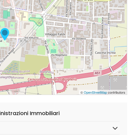
©
OpenStreetMap
contributors
strazioni Immobiliari