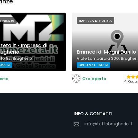
nanze
 PULIZIA
IMPRESA DI PULIZIA
ta.it • Impresa di
Brugherio
Emmedi di Magni Danilo
lo 82, Brugherio
Viale Lombardia 300, Brugher
 355 M
DISTANZA: 943 M
erto
Ora aperto
4 Recen
INFO & CONTATTI
info@tuttobrugherio.it