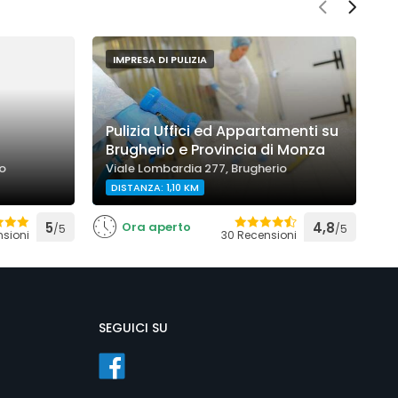
IMPRESA DI PULIZIA
Pulizia Uffici ed Appartamenti su
Brugherio e Provincia di Monza
B
io
Viale Lombardia 277, Brugherio
V
DISTANZA: 1,10 KM
D
5
Ora aperto
4,8
/5
/5
sioni
30 Recensioni
SEGUICI SU