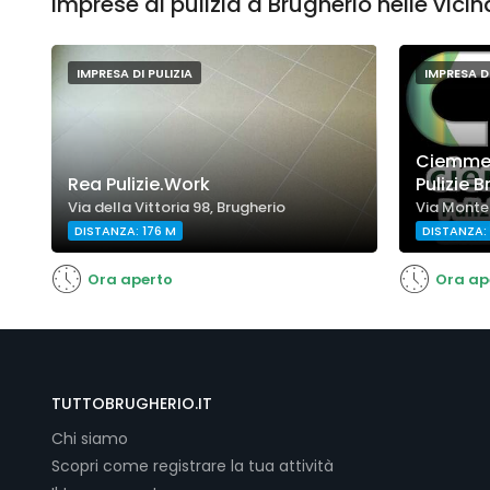
Imprese di pulizia a Brugherio nelle vici
IMPRESA DI PULIZIA
IMPRESA DI
Ciemmeze
Rea Pulizie.Work
Pulizie 
Via della Vittoria 98, Brugherio
Via Montel
DISTANZA: 176 M
DISTANZA:
Ora aperto
Ora ap
TUTTOBRUGHERIO.IT
Chi siamo
Scopri come registrare la tua attività