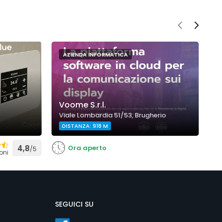
AZIENDA INFORMATICA
Voome S.r.l.
M
Viale Lombardia 51/53, Brugherio
V
DISTANZA: 918 M
D
4,8
Ora aperto
/5
oni
SEGUICI SU