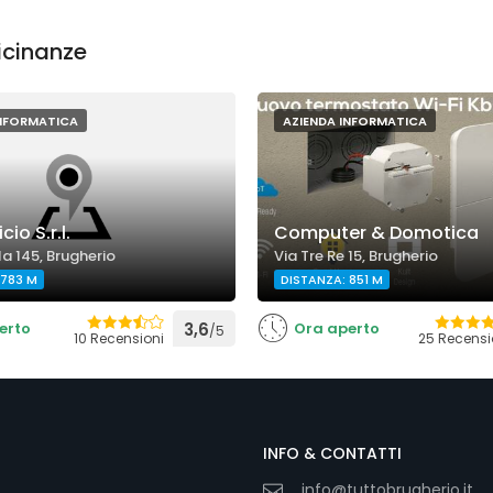
icinanze
INFORMATICA
AZIENDA INFORMATICA
io S.r.l.
Computer & Domotica
a 145, Brugherio
Via Tre Re 15, Brugherio
 783 M
DISTANZA: 851 M
erto
3,6
Ora aperto
/5
10 Recensioni
25 Recensi
INFO & CONTATTI
info@tuttobrugherio.it