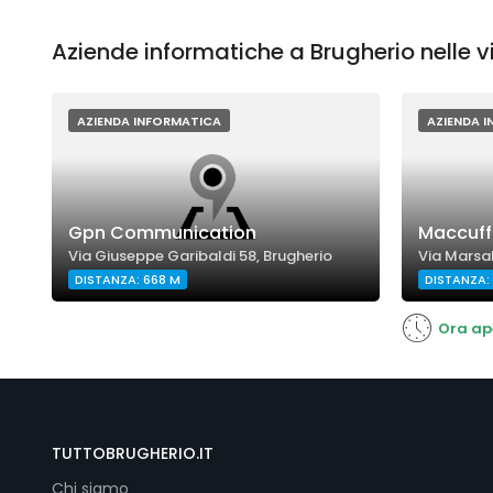
Aziende informatiche a Brugherio nelle v
AZIENDA INFORMATICA
AZIENDA 
Gpn Communication
Maccuffic
Via Giuseppe Garibaldi 58, Brugherio
Via Marsal
DISTANZA: 668 M
DISTANZA:
Ora ap
TUTTOBRUGHERIO.IT
Chi siamo