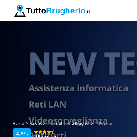
Home
Aziende informatiche a Brugherio
Vetrina
4,8
/5
41 Recensioni