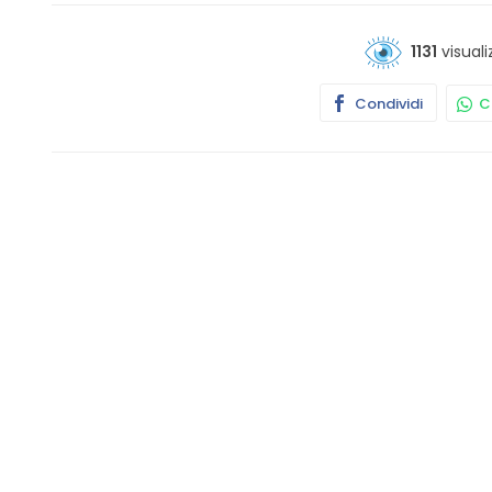
1131
visuali
Condividi
Co