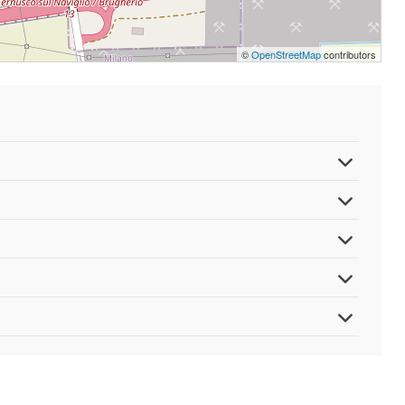
©
OpenStreetMap
contributors