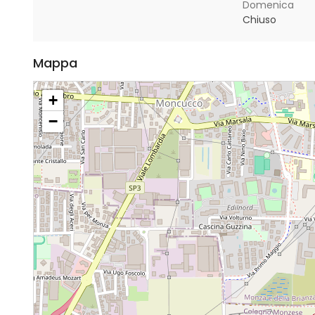
Domenica
Chiuso
Mappa
+
−