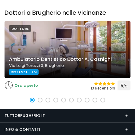
Dottori a Brugherio nelle vicinanze
DOTTORE
Ambulatorio Dentistico Dottor A. Casnighi
Via Luigi Teruzzi 3, Brugherio
DISTANZA: 81 M
Ora aperto
5
/5
13 Recensioni
TUTTOBRUGHERIO.IT
INFO & CONTATTI