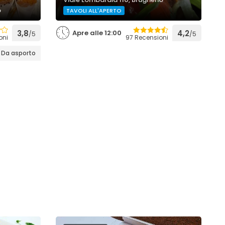
o
TAVOLI ALL'APERTO
3,8
Apre alle 12:00
4,2
/5
/5
oni
97 Recensioni
Da asporto