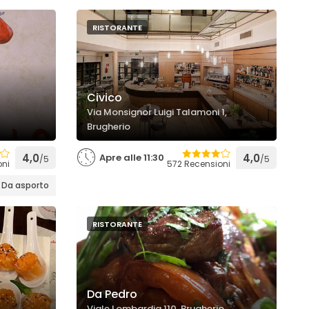
RISTORANTE
Civico
Via Monsignor Luigi Talamoni 1,
Brugherio
4,0
Apre alle 11:30
4,0
/5
/5
oni
572 Recensioni
Da asporto
RISTORANTE
Da Pedro
Viale Lombardia 110, Brugherio