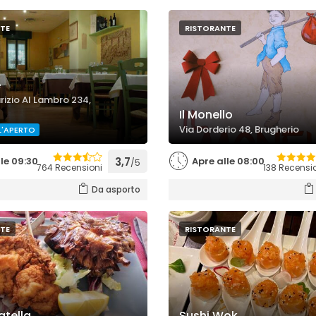
TE
RISTORANTE
e
rizio Al Lambro 234,
Il Monello
Via Dorderio 48, Brugherio
L'APERTO
le 09:30
3,7
Apre alle 08:00
/5
764 Recensioni
138 Recensi
Da asporto
TE
RISTORANTE
atella
Sushi Wok