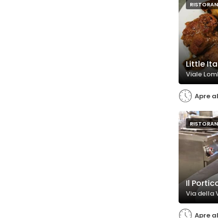
RISTORAN
Little I
Viale Lom
Apre al
RISTORAN
Il Porti
Via della 
Apre al