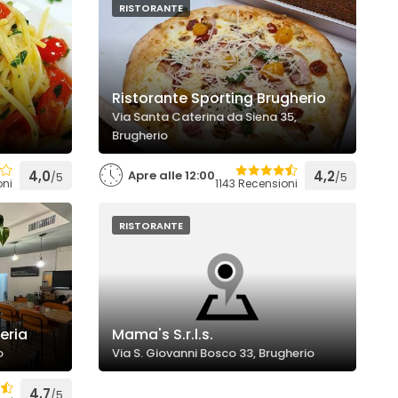
RISTORANTE
Ristorante Sporting Brugherio
Via Santa Caterina da Siena 35,
Brugherio
4,0
Apre alle 12:00
4,2
/5
/5
oni
1143 Recensioni
RISTORANTE
eria
Mama's S.r.l.s.
o
Via S. Giovanni Bosco 33, Brugherio
4,7
/5