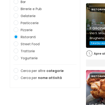
Bar
Birrerie e Pub
RISTORAN
Gelaterie
Pasticcerie
Il Glicin
Pizzerie
Via S. Mau
Ristoranti
Brugherio
TAVOLI AL
Street Food
Trattorie
Apre al
Yogurterie
Cerca per altre
categorie
RISTORAN
Cerca per
nome attività
La Garb