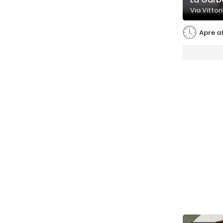
Via Vittor
Apre al