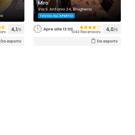
Miro'
Via S. Antonio 24, Brugherio
io
TAVOLI ALL'APERTO
4,1
Apre alle 12:00
4,0
/5
/5
oni
1043 Recensioni
Da asporto
Da asporto