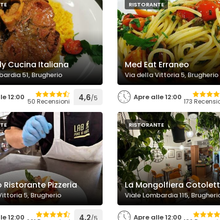
TE
RISTORANTE
taly Cucina Italiana
Med Eat Erraneo
bardia 51, Brugherio
Via della Vittoria 5, Brugherio
le 12:00
4,6
Apre alle 12:00
/5
50 Recensioni
173 Recensi
TE
RISTORANTE
co Ristorante Pizzeria
La Mongolfiera Cotolett
Vittoria 5, Brugherio
Viale Lombardia 115, Brugheri
le 12:00
4,2
Apre alle 12:00
/5