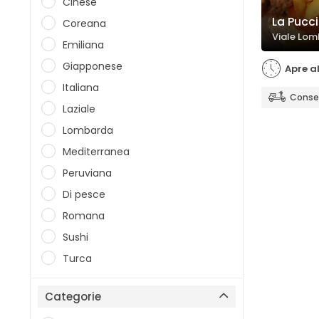
Cinese
La Pucci
Coreana
Viale Lom
Emiliana
Giapponese
Apre al
Italiana
Conseg
Laziale
Lombarda
Mediterranea
Peruviana
Di pesce
Romana
Sushi
Turca
Categorie