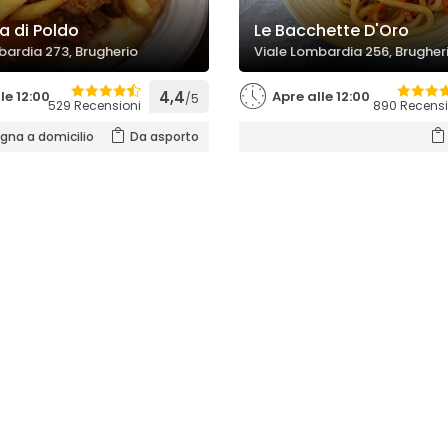
a di Poldo
Le Bacchette D'Oro
bardia 273, Brugherio
Viale Lombardia 256, Brugher
le 12:00
4,4
Apre alle 12:00
/5
529 Recensioni
890 Recensi
na a domicilio
Da asporto