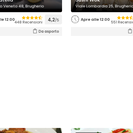
io Veneto 48, Brugherio
Viale Lombardia 25, Brugheri
le 12:00
4,2
Apre alle 12:00
/5
448 Recensioni
551 Recensi
Da asporto