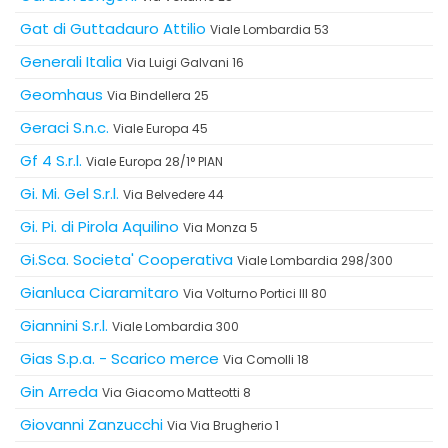
Gat di Guttadauro Attilio
Viale Lombardia 53
Generali Italia
Via Luigi Galvani 16
Geomhaus
Via Bindellera 25
Geraci S.n.c.
Viale Europa 45
Gf 4 S.r.l.
Viale Europa 28/1° PIAN
Gi. Mi. Gel S.r.l.
Via Belvedere 44
Gi. Pi. di Pirola Aquilino
Via Monza 5
Gi.Sca. Societa' Cooperativa
Viale Lombardia 298/300
Gianluca Ciaramitaro
Via Volturno Portici III 80
Giannini S.r.l.
Viale Lombardia 300
Gias S.p.a. - Scarico merce
Via Comolli 18
Gin Arreda
Via Giacomo Matteotti 8
Giovanni Zanzucchi
Via Via Brugherio 1