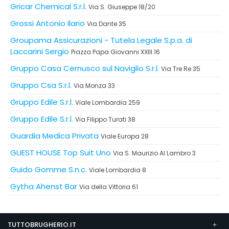
Gricar Chemical S.r.l.
Via S. Giuseppe 18/20
Grossi Antonio Ilario
Via Dante 35
Groupama Assicurazioni - Tutela Legale S.p.a. di
Laccarini Sergio
Piazza Papa Giovanni XXIII 16
Gruppo Casa Cernusco sul Naviglio S.r.l.
Via Tre Re 35
Gruppo Csa S.r.l.
Via Monza 33
Gruppo Edile S.r.l.
Viale Lombardia 259
Gruppo Edile S.r.l.
Via Filippo Turati 38
Guardia Medica Privata
Viale Europa 28
GUEST HOUSE Top Suit Uno
Via S. Maurizio Al Lambro 3
Guido Gomme S.n.c.
Viale Lombardia 8
Gytha Ahenst Bar
Via della Vittoria 61
TUTTOBRUGHERIO.IT