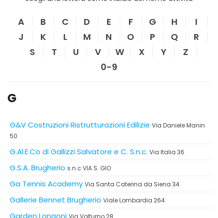
A
B
C
D
E
F
G
H
I
J
K
L
M
N
O
P
Q
R
S
T
U
V
W
X
Y
Z
0-9
G
G&V Costruzioni Ristrutturazioni Edilizie
Via Daniele Manin
50
G.Al.E.Co di Gallizzi Salvatore e C. S.n.c.
Via Italia 36
G.S.A. Brugherio
s.n.c VIA S. GIO
Ga Tennis Academy
Via Santa Caterina da Siena 34
Gallerie Bennet Brugherio
Viale Lombardia 264
Garden Longoni
Via Volturno 28