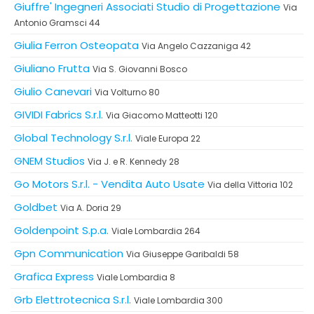
Giuffre' Ingegneri Associati Studio di Progettazione
Via
Antonio Gramsci 44
Giulia Ferron Osteopata
Via Angelo Cazzaniga 42
Giuliano Frutta
Via S. Giovanni Bosco
Giulio Canevari
Via Volturno 80
GIVIDI Fabrics S.r.l.
Via Giacomo Matteotti 120
Global Technology S.r.l.
Viale Europa 22
GNEM Studios
Via J. e R. Kennedy 28
Go Motors S.r.l. - Vendita Auto Usate
Via della Vittoria 102
Goldbet
Via A. Doria 29
Goldenpoint S.p.a.
Viale Lombardia 264
Gpn Communication
Via Giuseppe Garibaldi 58
Grafica Express
Viale Lombardia 8
Grb Elettrotecnica S.r.l.
Viale Lombardia 300