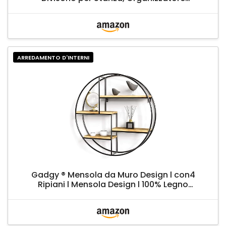
Autoportante a Cubi, Stile Moderno, per
Soggiorno, Camera da Letto, Ufficio, Bianco
LBC61WT
ARREDAMENTO D'INTERNI
Gadgy ® Mensola da Muro Design l con4
Ripiani l Mensola Design l 100% Legno
Naturale e Metallo Saldato l Stile Nordico l
Ø 42 x 10 cm