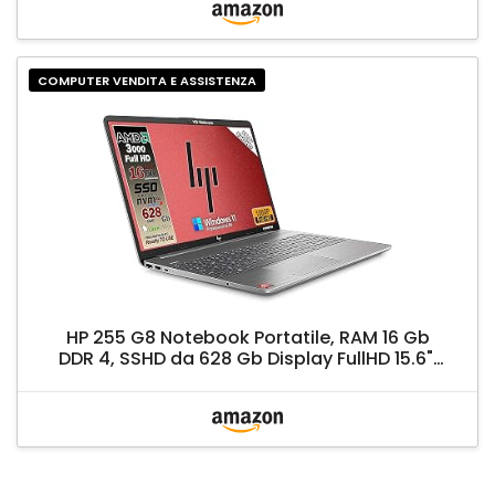
Funzione POE 24VDC/48VDC - 25W,
Autonomia Fino a 240 Minuti
COMPUTER VENDITA E ASSISTENZA
HP 255 G8 Notebook Portatile, RAM 16 Gb
DDR 4, SSHD da 628 Gb Display FullHD 15.6",
Amd 3020 fino a 2,6 GHz, Wi-fi, 3 usb,
webcam HD, Win 11 Pro 64 bit, Libre office,
pronto All'uso, Garanzia Italia