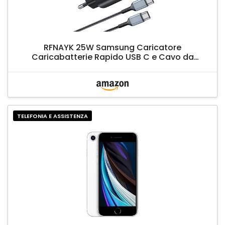
RFNAYK 25W Samsung Caricatore
Caricabatterie Rapido USB C e Cavo da
USB C a USB C da 2m Alimentatore Ricarica
Rapida per Samsung S22/S22+/ULTRA/S21
FE/S21/S21+/ULTRA/S20+/Note20 Fold3/Z
Flip3 iPad Pro
TELEFONIA E ASSISTENZA