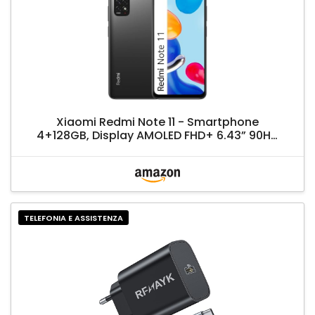
Xiaomi Redmi Note 11 - Smartphone
4+128GB, Display AMOLED FHD+ 6.43” 90Hz,
Snapdragon 680, quadrupla fotocamera
50MP, 5000mAh, Graphite Grey (IT + 2 anni
garanzia) Alexa mani libere
TELEFONIA E ASSISTENZA